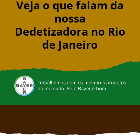
Veja o que falam da
nossa
Dedetizadora no Rio
de Janeiro