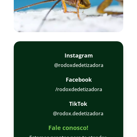
▶ Ver Reel
Dedetização eficiente
Instagram
@rodoxdedetizadora
Facebook
/rodoxdedetizadora
TikTok
@rodox.dedetizadora
Fale conosco!