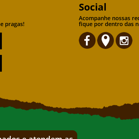
Social
Acompanhe nossas red
de pragas!
fique por dentro das 
inados e atendem as