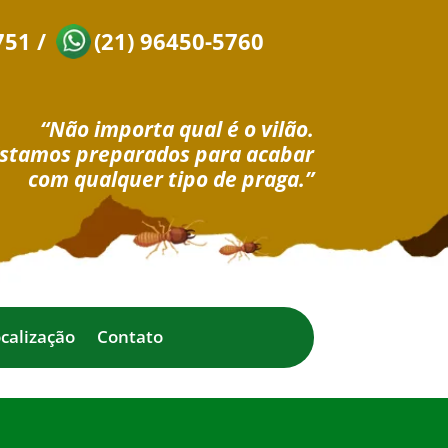
751
/
(21) 96450-5760
“Não importa qual é o vilão.
stamos preparados para acabar
com qualquer tipo de praga.”
calização
Contato