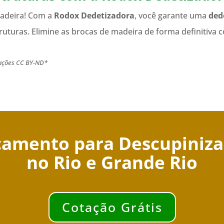
madeira! Com a
Rodox Dedetizadora
, você garante uma
ded
truturas. Elimine as brocas de madeira de forma definitiva
vações CC BY-ND*
amento para Descupiniz
no Rio e Grande Rio
Cotação Grátis