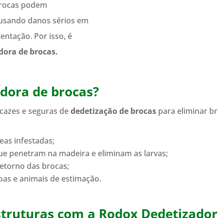
brocas podem
ausando danos sérios em
tentação. Por isso, é
dora de brocas.
dora de brocas?
ficazes e seguras de
dedetização de brocas
para eliminar b
reas infestadas;
e penetram na madeira e eliminam as larvas;
retorno das brocas;
oas e animais de estimação.
struturas com a Rodox Dedetizado