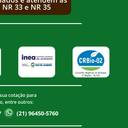
 NR 33 e NR 35
 sua cotação para
o, entre outros:
/
(21) 96450-5760