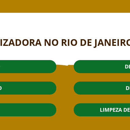
IZADORA NO RIO DE JANEIR
O
D
O
D
LIMPEZA D