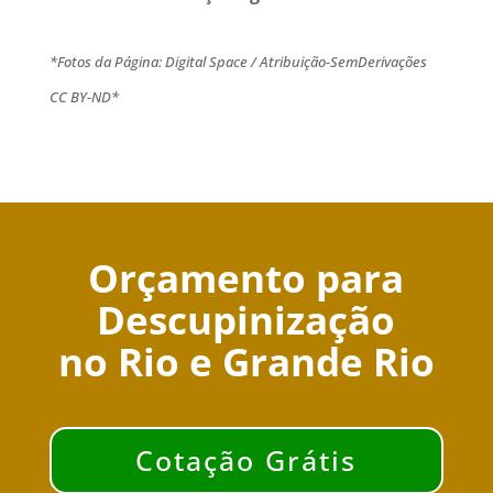
*Fotos da Página: Digital Space / Atribuição-SemDerivações
CC BY-ND*
Orçamento para
Descupinização
no Rio e Grande Rio
Cotação Grátis